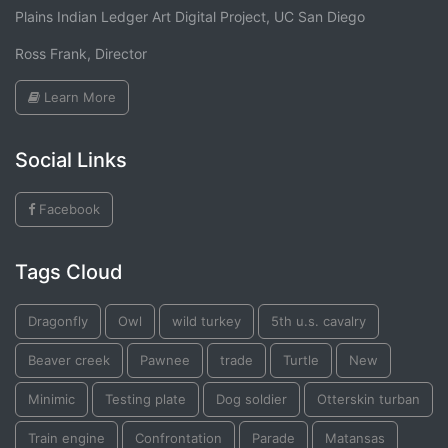
Plains Indian Ledger Art Digital Project, UC San Diego
Ross Frank, Director
Learn More
Social Links
Facebook
Tags Cloud
Dragonfly
Owl
wild turkey
5th u.s. cavalry
Beaver creek
Pawnee
trade
Turtle
New
Minimic
Testing plate
Dog soldier
Otterskin turban
Train engine
Confrontation
Parade
Matansas